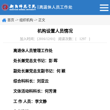
->
->
首页
组织机构
正文
机构设置人员情况
加入时间：[2016/12/01] 阅读次数：[
1297
]
离退休人员管理工作处
处长兼
党总支书记：彭 晖
副处长兼党总支副书记：
何 颖
综合科科长：
刘亚云
文体活动科科长：
何芳清
工 作 人员：
李文静