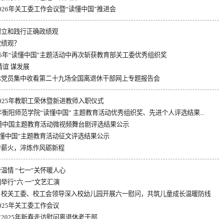
026年关工委工作会议暨“读懂中国”推进会
树立和践行正确政绩观
政绩观？
25年“读懂中国”主题活动中再次斩获教育部关工委优秀组织奖
情谊 谋发展
休党员集中收看第二十九场全国离退休干部网上专题报告会
025年教职工荣休暨新进教师入职仪式
5年衡阳师范学院“读懂中国” 主题教育活动优秀组织奖、先进个人评选结果...
读懂中国主题教育活动微视频舞台剧评选结果公示
“读懂中国”主题教育活动征文评选结果公示
传薪火，淬炼作风砺新程
温情 “七一”关怀暖人心
举行“六·一”文艺汇演
：校关工委、校工会领导深入校幼儿园开展六一慰问，共筑儿童成长温暖防线
025年关工委工作会议
2025年新春走访慰问离退休老干部