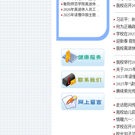
衡阳师范学院离退休 ...
我校召开2
2026年离退休人员工 ...
2025年读懂中国主题 ...
习近平：
何为正确
学校在20
迎新春 叙
我校离退
我校举行2
关于202
2025年
2025年
赓续荣光
走访慰问传
我校幼儿园
情暖六一
学校召开2
校长刘子兰